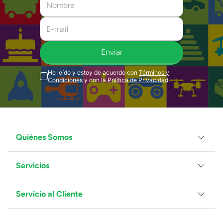
Enviar
He leído y estoy de acuerdo con
Términos y
Condiciones
y con la
Política de Privacidad
.
Quiénes Somos
Servicios
Grupo Juguetron
Localiza tu tienda
Blog
Servicio al Cliente
Facturación
Proveedores
Ventas Mayoreo