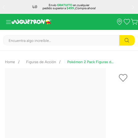
Envío
GRATUITO
en cualquier
pedido superior a
$499
¡Compra ahora!
Encuentra algo increíble...
Figuras de Acción
Pokémon 2 Pack Figuras de Juguete Charmander y Poké Bola 95057