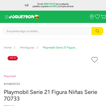
Envío
GRATUITO
en cualquier
pedido superior a
$499
¡Compra ahora!
Encuentra algo increíble...
Minifiguras
Playmobil Serie 21 Figura Niñas Serie 70733
66 %
Playmobil
113870733
Playmobil Serie 21 Figura Niñas Serie
70733