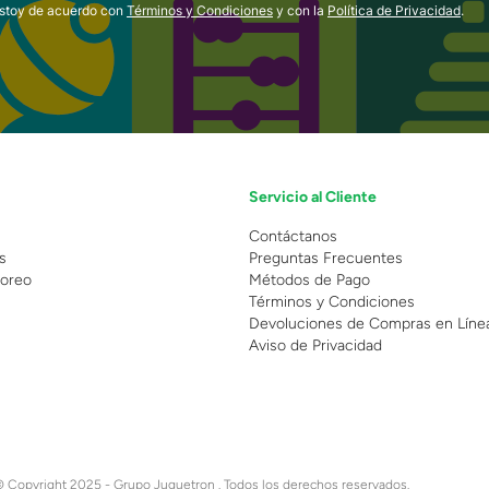
estoy de acuerdo con
Términos y Condiciones
y con la
Política de Privacidad
.
Servicio al Cliente
n
Contáctanos
s
Preguntas Frecuentes
oreo
Métodos de Pago
Términos y Condiciones
Devoluciones de Compras en Líne
Aviso de Privacidad
 Copyright 2025 - Grupo Juguetron . Todos los derechos reservados.