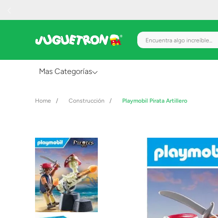
Encuentra algo increíble.
Mas Categorías
Al Aire Libre
Construcción
Playmobil Pirata Artillero
Juguetes para Bebés
Preescolar
Creatividad y Arte
Figuras de Acción
Gadgets y Electrónicos
Juegos de Mesa