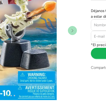
Déjanos 
a estar d
Compart