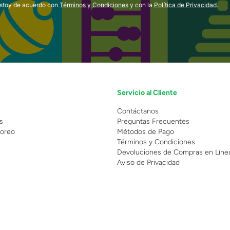
estoy de acuerdo con
Términos y Condiciones
y con la
Política de Privacidad
.
Servicio al Cliente
n
Contáctanos
s
Preguntas Frecuentes
oreo
Métodos de Pago
Términos y Condiciones
Devoluciones de Compras en Líne
Aviso de Privacidad
 Copyright 2025 - Grupo Juguetron . Todos los derechos reservados.