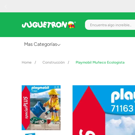
Encuentra algo increíble.
Mas Categorías
Al Aire Libre
Construcción
Playmobil Muñeco Ecologista
Juguetes para Bebés
Preescolar
Creatividad y Arte
Figuras de Acción
Gadgets y Electrónicos
Juegos de Mesa