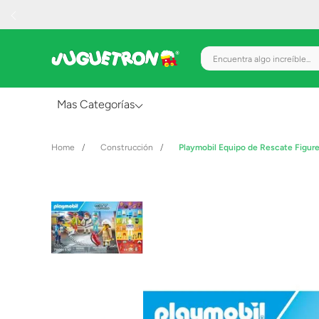
Encuentra algo increíble.
Mas Categorías
Al Aire Libre
Construcción
Playmobil Equipo de Rescate Figur
Juguetes para Bebés
Preescolar
Creatividad y Arte
Figuras de Acción
Gadgets y Electrónicos
Juegos de Mesa