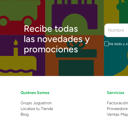
Recibe todas
las novedades y
He leído y 
promociones
Quiénes Somos
Servicios
Grupo Juguetron
Facturació
Localiza tu Tienda
Proveedore
Blog
Ventas May