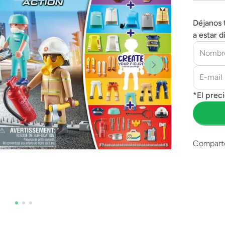
Déjanos 
a estar d
Compart