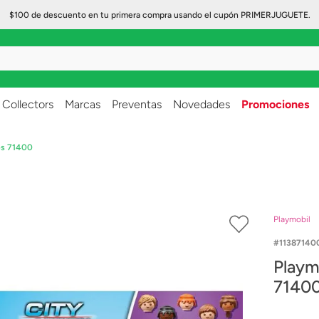
$100 de descuento en tu primera compra usando el cupón PRIMERJUGUETE.
..
Collectors
Marcas
Preventas
Novedades
Promociones
es 71400
Playmobil
11387140
Playm
7140