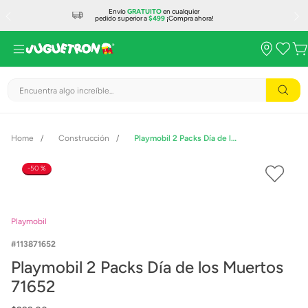
Envío
GRATUITO
en cualquier
pedido superior a
$499
¡Compra ahora!
Encuentra algo increíble...
Construcción
Playmobil 2 Packs Día de los Muertos 71652
50 %
Playmobil
113871652
Playmobil 2 Packs Día de los Muertos
71652