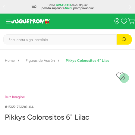
Envío
GRATUITO
en cualquier
pedido superior a
$499
¡Compra ahora!
Encuentra algo increíble...
Figuras de Acción
Pikkys Colorositos 6" Lilac
Ruz Imagine
1565176690-04
Pikkys Colorositos 6" Lilac