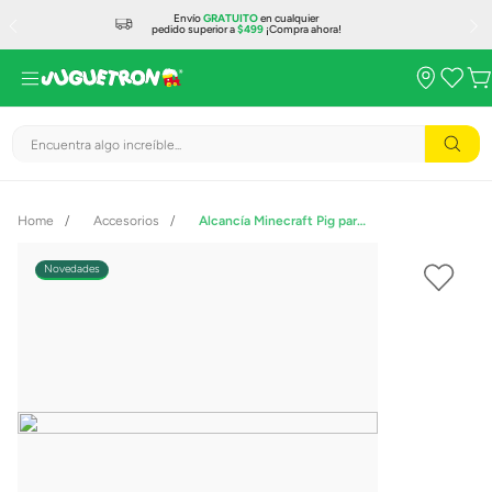
Envío
GRATUITO
en cualquier
pedido superior a
$499
¡Compra ahora!
Encuentra algo increíble...
Accesorios
Alcancía Minecraft Pig para Construir PP14535MCF
Novedades