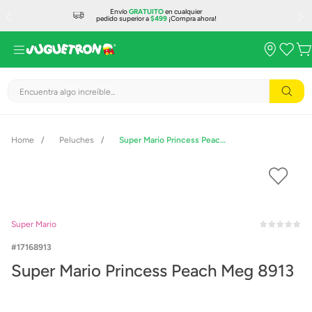
Envío
GRATUITO
en cualquier
pedido superior a
$499
¡Compra ahora!
Encuentra algo increíble...
Peluches
Super Mario Princess Peach Meg 8913
Super Mario
17168913
Super Mario Princess Peach Meg 8913