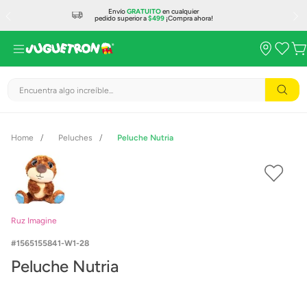
Envío
GRATUITO
en cualquier
pedido superior a
$499
¡Compra ahora!
Encuentra algo increíble...
Peluches
Peluche Nutria
Ruz Imagine
1565155841-W1-28
Peluche Nutria