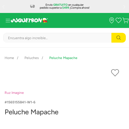
Envío
GRATUITO
en cualquier
pedido superior a
$499
¡Compra ahora!
Encuentra algo increíble...
Peluches
Peluche Mapache
Ruz Imagine
1565155841-W1-6
Peluche Mapache