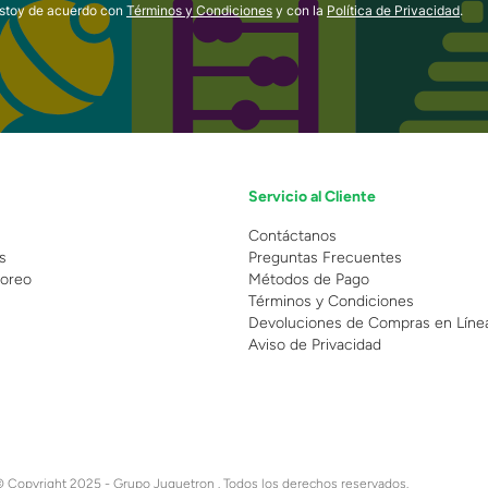
estoy de acuerdo con
Términos y Condiciones
y con la
Política de Privacidad
.
Servicio al Cliente
n
Contáctanos
s
Preguntas Frecuentes
oreo
Métodos de Pago
Términos y Condiciones
Devoluciones de Compras en Líne
Aviso de Privacidad
 Copyright 2025 - Grupo Juguetron . Todos los derechos reservados.