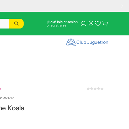
¡Hola! Iniciar sesión
Club Juguetron
e
41-W1-17
he Koala