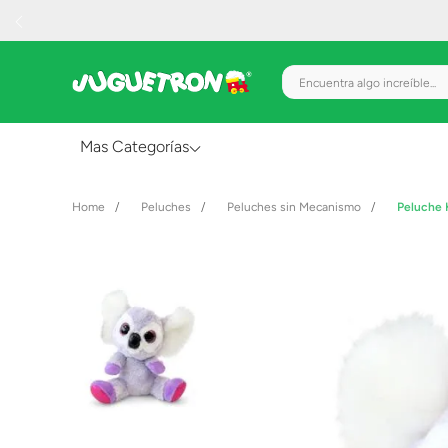
Encuentra algo increíble.
Mas Categorías
Al Aire Libre
Peluches
Peluches sin Mecanismo
Peluche 
Juguetes para Bebés
Preescolar
Creatividad y Arte
Figuras de Acción
Gadgets y Electrónicos
Juegos de Mesa