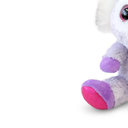
Lanzadores
Muñecas
Construcción
Peluches
Vehículos y Pistas