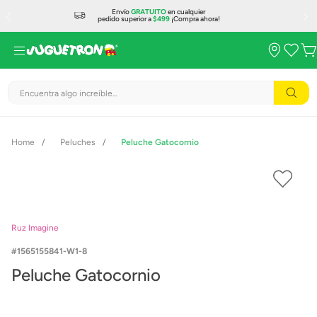
Envío
GRATUITO
en cualquier
pedido superior a
$499
¡Compra ahora!
Encuentra algo increíble...
Peluches
Peluche Gatocornio
Ruz Imagine
1565155841-W1-8
Peluche Gatocornio