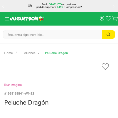
Envío
GRATUITO
en cualquier
pedido superior a
$499
¡Compra ahora!
Encuentra algo increíble...
Peluches
Peluche Dragón
Ruz Imagine
1565155841-W1-22
Peluche Dragón