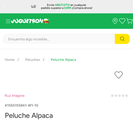
Envío
GRATUITO
en cualquier
pedido superior a
$499
¡Compra ahora!
Encuentra algo increíble...
Peluches
Peluche Alpaca
Ruz Imagine
1565155841-W1-10
Peluche Alpaca