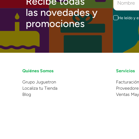
Recibe todas
las novedades y
He leído y 
promociones
Quiénes Somos
Servicios
Grupo Juguetron
Facturació
Localiza tu Tienda
Proveedore
Blog
Ventas May