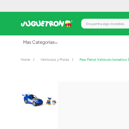
Encuentra algo increíble.
Mas Categorías
Al Aire Libre
Vehículos y Pistas
Paw Patrol Vehículo tematico
Juguetes para Bebés
Preescolar
Creatividad y Arte
Figuras de Acción
Gadgets y Electrónicos
Juegos de Mesa