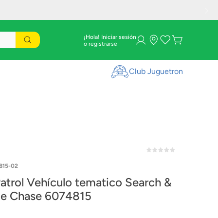
¡Hola! Iniciar sesión
Club Juguetron
815-02
atrol Vehículo tematico Search &
e Chase 6074815