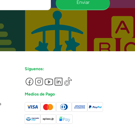
Enviar
Síguenos:
Medios de Pago
a