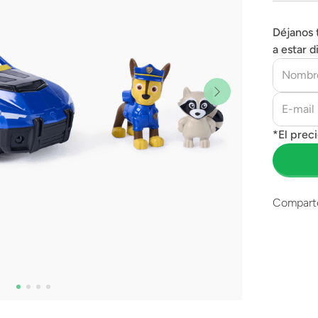
Déjanos 
a estar d
Compart