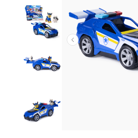
Lanzadores
Muñecas
Construcción
Peluches
Vehículos y Pistas