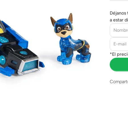
Déjanos 
a estar d
Compart