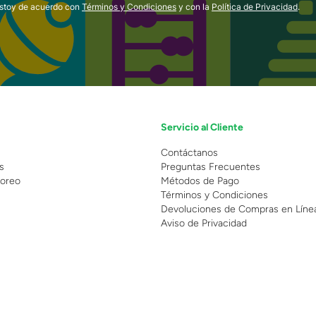
estoy de acuerdo con
Términos y Condiciones
y con la
Política de Privacidad
.
Servicio al Cliente
n
Contáctanos
s
Preguntas Frecuentes
oreo
Métodos de Pago
Términos y Condiciones
Devoluciones de Compras en Líne
Aviso de Privacidad
 Copyright 2025 - Grupo Juguetron . Todos los derechos reservados.