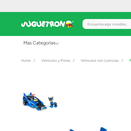
Encuentra algo increíble.
Mas Categorías
Al Aire Libre
Vehículos y Pistas
Vehículos con Licencias
P
Juguetes para Bebés
Preescolar
Creatividad y Arte
Figuras de Acción
Gadgets y Electrónicos
Juegos de Mesa