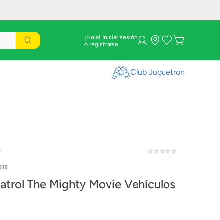
¡Hola! Iniciar sesión
Club Juguetron
r
515
atrol The Mighty Movie Vehículos