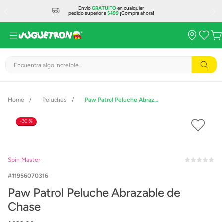
Envío
GRATUITO
en cualquier
pedido superior a
$499
¡Compra ahora!
Encuentra algo increíble...
Peluches
Paw Patrol Peluche Abrazable de Chase
30 %
Spin Master
11956070316
Paw Patrol Peluche Abrazable de
Chase