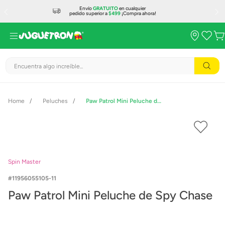
Envío
GRATUITO
en cualquier
pedido superior a
$499
¡Compra ahora!
Encuentra algo increíble...
Peluches
Paw Patrol Mini Peluche de Spy Chase
Spin Master
11956055105-11
Paw Patrol Mini Peluche de Spy Chase