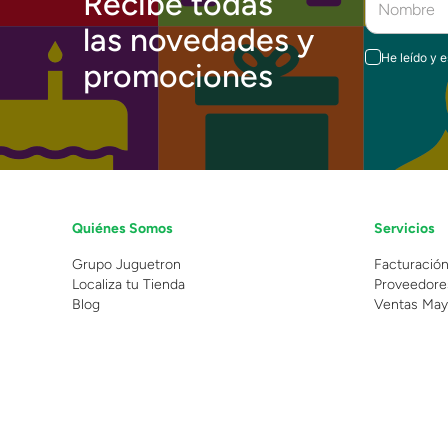
Recibe todas
las novedades y
He leído y 
promociones
Quiénes Somos
Servicios
Grupo Juguetron
Facturació
Localiza tu Tienda
Proveedore
Blog
Ventas May