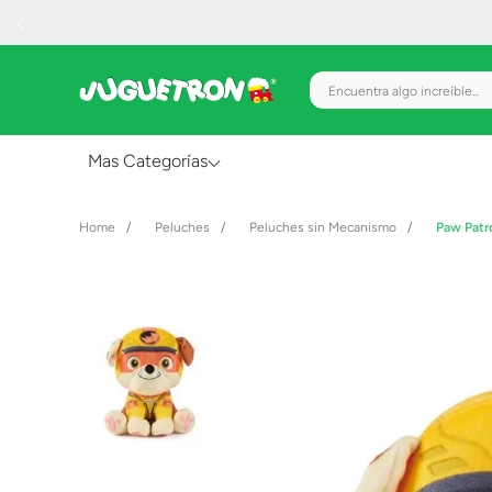
Encuentra algo increíble.
Mas Categorías
Al Aire Libre
Peluches
Peluches sin Mecanismo
Paw Patr
Juguetes para Bebés
Preescolar
Creatividad y Arte
Figuras de Acción
Gadgets y Electrónicos
Juegos de Mesa