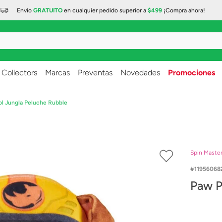
Envío
GRATUITO
en cualquier
pedido superior a
$499
¡Compra ahora!
..
Collectors
Marcas
Preventas
Novedades
Promociones
ol Jungla Peluche Rubble
Spin Maste
11956068
Paw P