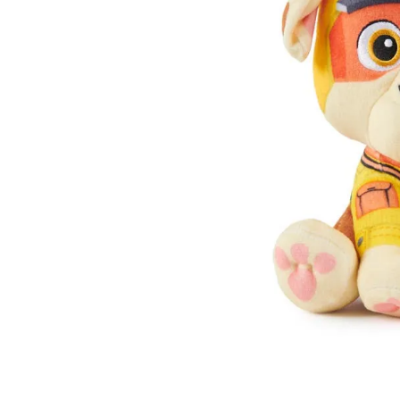
Lanzadores
Muñecas
Construcción
Peluches
Vehículos y Pistas