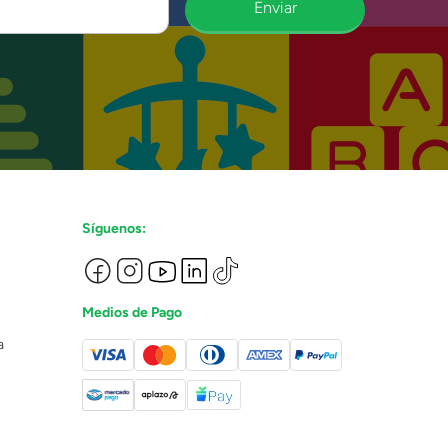
Enviar
Síguenos:
Medios de Pago
a