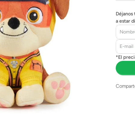
Déjanos 
a estar d
Compart