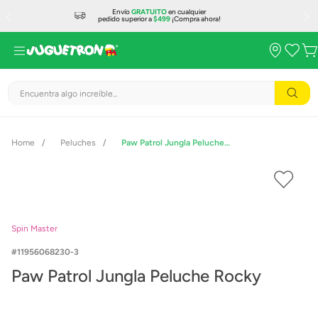
Envío
GRATUITO
en cualquier
pedido superior a
$499
¡Compra ahora!
Encuentra algo increíble...
Peluches
Paw Patrol Jungla Peluche Rocky
Spin Master
11956068230-3
Paw Patrol Jungla Peluche Rocky