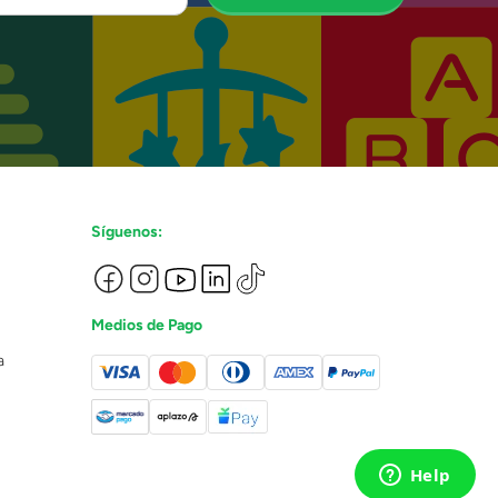
Síguenos:
Medios de Pago
a