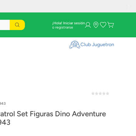
¡Hola! Iniciar sesión
Club Juguetron
943
atrol Set Figuras Dino Adventure
943