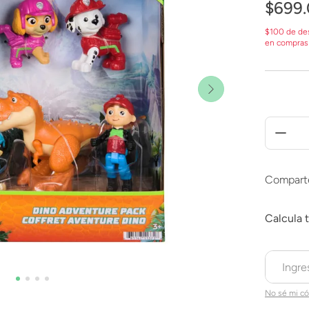
$
699
.
$100 de de
en compras
Compart
No sé mi có