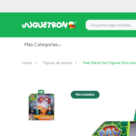
Encuentra algo increíble.
Mas Categorías
Al Aire Libre
Figuras de Acción
Paw Patrol Set Figuras Dino A
Juguetes para Bebés
Preescolar
Creatividad y Arte
Novedades
Figuras de Acción
Gadgets y Electrónicos
Juegos de Mesa