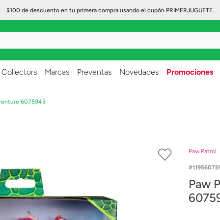
$100 de descuento en tu primera compra usando el cupón PRIMERJUGUETE.
..
Collectors
Marcas
Preventas
Novedades
Promociones
dventure 6075943
Paw Patrol
11956075
Paw P
6075