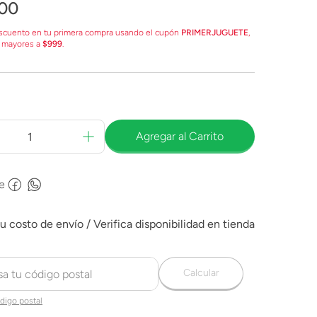
00
scuento en tu primera compra usando el cupón
PRIMERJUGUETE
,
 mayores a
$999
.
Agregar al Carrito
e
Calcular
digo postal