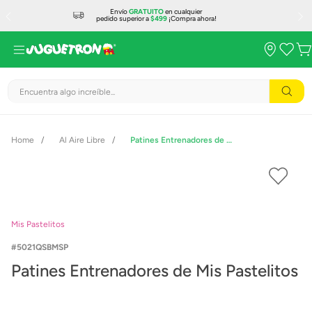
Envío
GRATUITO
en cualquier
pedido superior a
$499
¡Compra ahora!
Encuentra algo increíble...
Al Aire Libre
Patines Entrenadores de Mis Pastelitos
Mis Pastelitos
5021QSBMSP
Patines Entrenadores de Mis Pastelitos