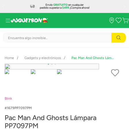
Envío
GRATUITO
en cualquier
pedido superior a
$499
¡Compra ahora!
Encuentra algo increíble...
Gadgets y electrónicos
Pac Man And Ghosts Lámpara PP7097PM
Blink
1679PP7097PM
Pac Man And Ghosts Lámpara
PP7097PM