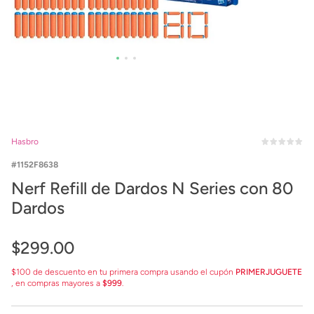
Hasbro
1152F8638
Nerf Refill de Dardos N Series con 80
Dardos
$
299
.
00
$100 de descuento en tu primera compra usando el cupón
PRIMERJUGUETE
, en compras mayores a
$999
.