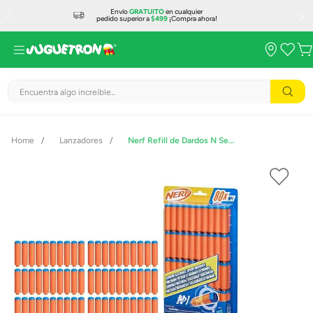
Envío
GRATUITO
en cualquier
pedido superior a
$499
¡Compra ahora!
Encuentra algo increíble...
Lanzadores
Nerf Refill de Dardos N Series con 80 Dardos