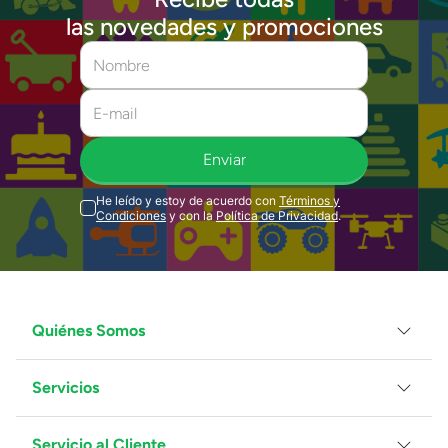
las novedades y promociones
Enviar
He leído y estoy de acuerdo con
Términos y
Condiciones
y con la
Política de Privacidad
.
Quiénes Somos
Servicios
Grupo Juguetron
Localiza tu tienda
Blog
Servicio al Cliente