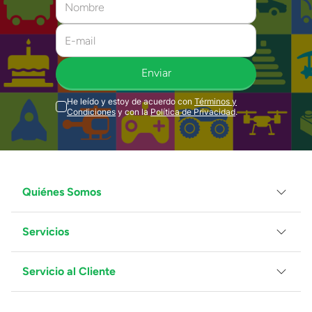
Enviar
He leído y estoy de acuerdo con
Términos y
Condiciones
y con la
Política de Privacidad
.
Quiénes Somos
Servicios
Grupo Juguetron
Localiza tu tienda
Blog
Servicio al Cliente
Facturación
Proveedores
Ventas Mayoreo