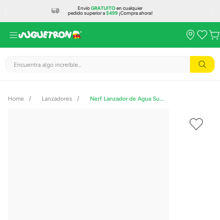
Envío
GRATUITO
en cualquier
pedido superior a
$499
¡Compra ahora!
Encuentra algo increíble...
Lanzadores
Nerf Lanzador de Agua Supersoaker Flip Fill