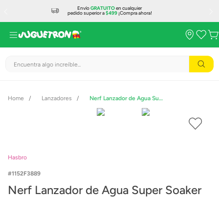
Envío
GRATUITO
en cualquier
pedido superior a
$499
¡Compra ahora!
Encuentra algo increíble...
Lanzadores
Nerf Lanzador de Agua Super Soaker
Hasbro
1152F3889
Nerf Lanzador de Agua Super Soaker