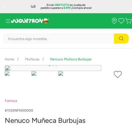
Envío
GRATUITO
en cualquier
pedido superior a
$499
¡Compra ahora!
Encuentra algo increíble...
Muñecas
Nenuco Muñeca Burbujas
Famosa
1130NFN30000
Nenuco Muñeca Burbujas