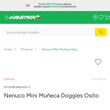
Envío
GRATUITO
en cualquier
pedido superior a
$499
¡Compra ahora!
Encuentra algo increíble...
Muñecas
Nenuco Mini Muñeca Doggies Osito
Famosa
1130NFN82000-2
Nenuco Mini Muñeca Doggies Osito