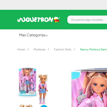
Encuentra algo increíble.
Mas Categorías
Al Aire Libre
Muñecas
Fashion Dolls
Nancy Muñeca Dance
Juguetes para Bebés
Preescolar
Creatividad y Arte
Figuras de Acción
Gadgets y Electrónicos
Juegos de Mesa