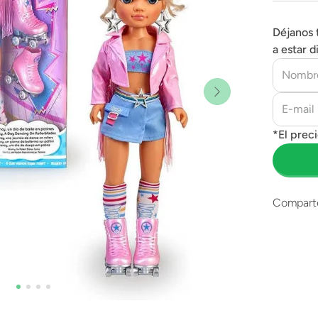
Déjanos 
a estar d
Compart