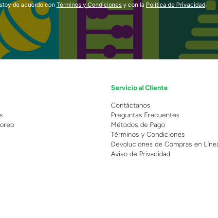
estoy de acuerdo con
Términos y Condiciones
y con la
Política de Privacidad
.
Servicio al Cliente
n
Contáctanos
s
Preguntas Frecuentes
oreo
Métodos de Pago
Términos y Condiciones
Devoluciones de Compras en Líne
Aviso de Privacidad
 Copyright 2025 - Grupo Juguetron . Todos los derechos reservados.