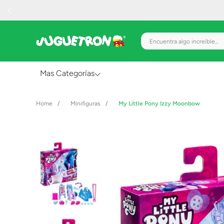
Encuentra algo increíble.
Mas Categorías
Al Aire Libre
Minifiguras
My Little Pony Izzy Moonbow
Juguetes para Bebés
Preescolar
Creatividad y Arte
Figuras de Acción
Gadgets y Electrónicos
Juegos de Mesa