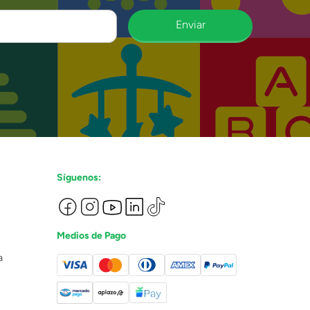
Enviar
Síguenos:
Medios de Pago
a