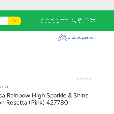
¡Hola! Iniciar sesión
Club Juguetron
27-01
a Rainbow High Sparkle & Shine
on Rosetta (Pink) 427780