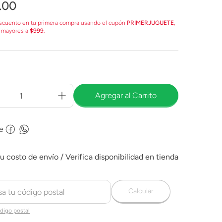
.
00
scuento en tu primera compra usando el cupón
PRIMERJUGUETE
,
 mayores a
$999
.
Agregar al Carrito
e
Calcular
digo postal