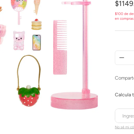
$
1149
$100 de de
en compras
Compart
No sé mi có