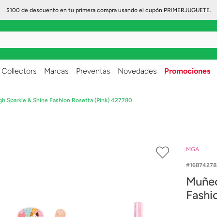
$100 de descuento en tu primera compra usando el cupón PRIMERJUGUETE.
..
Collectors
Marcas
Preventas
Novedades
Promociones
 Sparkle & Shine Fashion Rosetta (Pink) 427780
MGA
16874278
Muñec
Fashi