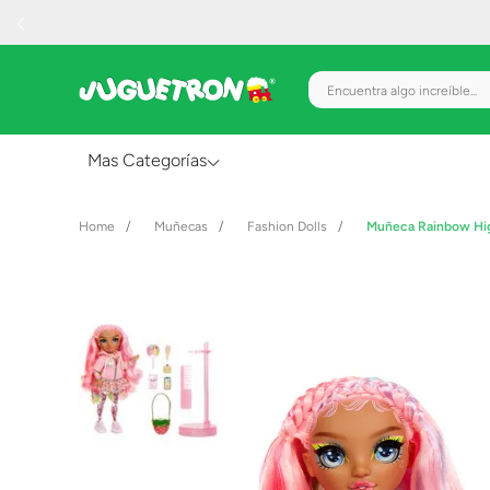
Encuentra algo increíble.
Mas Categorías
Al Aire Libre
Muñecas
Fashion Dolls
Muñeca Rainbow High
Juguetes para Bebés
Preescolar
Creatividad y Arte
Figuras de Acción
Gadgets y Electrónicos
Juegos de Mesa