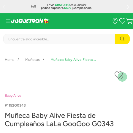
Envío
GRATUITO
en cualquier
pedido superior a
$499
¡Compra ahora!
Encuentra algo increíble...
Muñecas
Muñeca Baby Alive Fiesta de Cumpleaños LaLa GooGoo G0343
Baby Alive
1152G0343
Muñeca Baby Alive Fiesta de
Cumpleaños LaLa GooGoo G0343