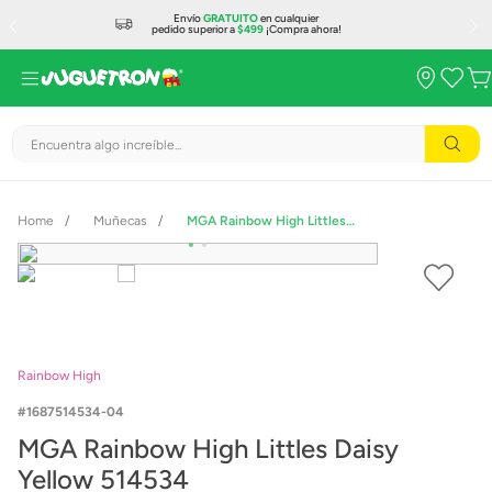
Envío
GRATUITO
en cualquier
pedido superior a
$499
¡Compra ahora!
Encuentra algo increíble...
Muñecas
MGA Rainbow High Littles Daisy Yellow 514534
Rainbow High
1687514534-04
MGA Rainbow High Littles Daisy
Yellow 514534