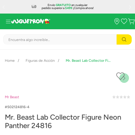
Envío
GRATUITO
en cualquier
pedido superior a
$499
¡Compra ahora!
Encuentra algo increíble...
Figuras de Acción
Mr. Beast Lab Collector Figure Neon Panther 24816
Mr Beast
502124816-4
Mr. Beast Lab Collector Figure Neon
Panther 24816