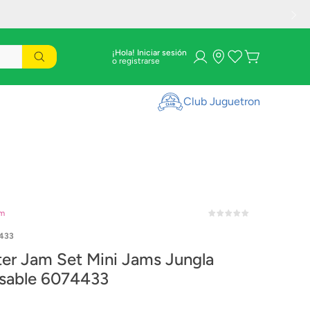
¡Hola! Iniciar sesión
Club Juguetron
am
433
er Jam Set Mini Jams Jungla
sable 6074433