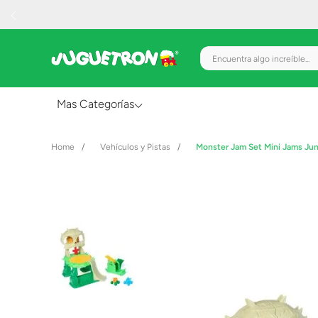
Encuentra algo increíble.
Mas Categorías
Al Aire Libre
Vehículos y Pistas
Monster Jam Set Mini Jams Ju
Juguetes para Bebés
Preescolar
Creatividad y Arte
Figuras de Acción
Gadgets y Electrónicos
Juegos de Mesa