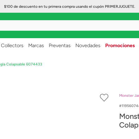
$100 de descuento en tu primera compra usando el cupón PRIMERJUGUETE.
..
Collectors
Marcas
Preventas
Novedades
Promociones
ngla Colapsable 6074433
Monster J
11956074
Monst
Colap