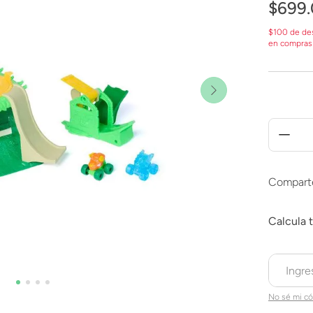
$
699
.
$100 de de
en compras
Compart
No sé mi có