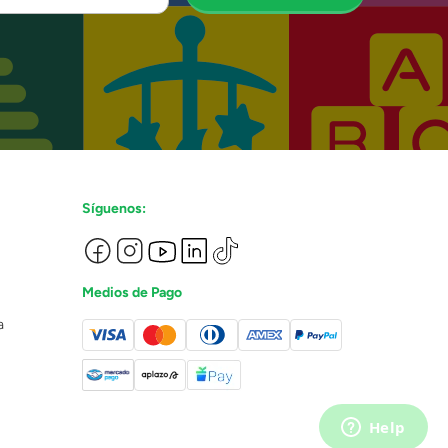
Síguenos:
Medios de Pago
a