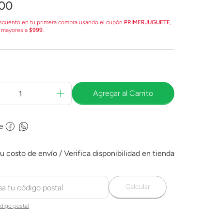
00
scuento en tu primera compra usando el cupón
PRIMERJUGUETE
,
 mayores a
$999
.
Agregar al Carrito
e
Calcular
digo postal