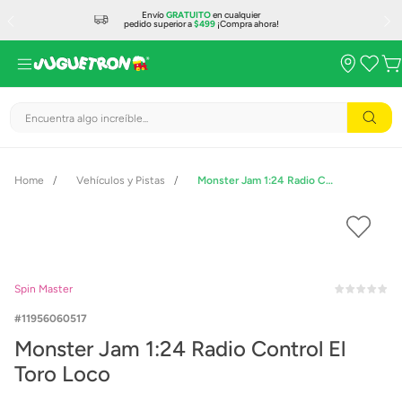
Envío
GRATUITO
en cualquier
pedido superior a
$499
¡Compra ahora!
Encuentra algo increíble...
Vehículos y Pistas
Monster Jam 1:24 Radio Control El Toro Loco
Spin Master
11956060517
Monster Jam 1:24 Radio Control El
Toro Loco