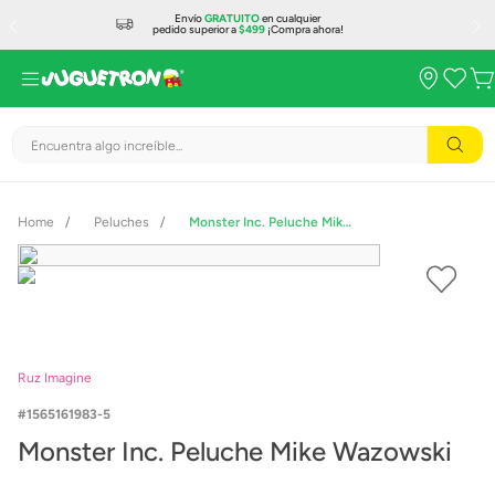
Envío
GRATUITO
en cualquier
pedido superior a
$499
¡Compra ahora!
Encuentra algo increíble...
Peluches
Monster Inc. Peluche Mike Wazowski
Ruz Imagine
1565161983-5
Monster Inc. Peluche Mike Wazowski