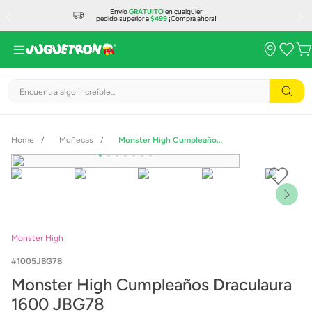
Envío
GRATUITO
en cualquier
pedido superior a
$499
¡Compra ahora!
Encuentra algo increíble...
Muñecas
Monster High Cumpleaños Draculaura 1600 JBG78
Monster High
1005JBG78
Monster High Cumpleaños Draculaura
1600 JBG78