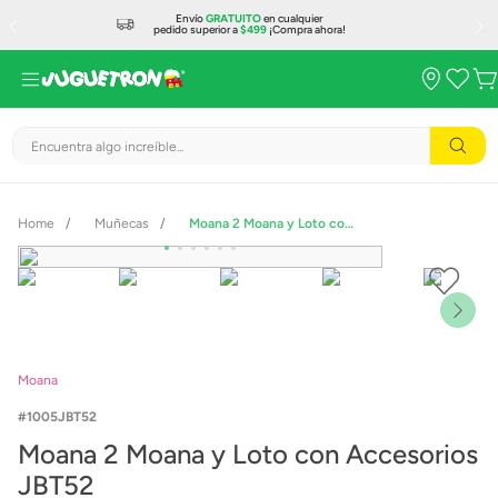
Envío
GRATUITO
en cualquier
pedido superior a
$499
¡Compra ahora!
Encuentra algo increíble...
Muñecas
Moana 2 Moana y Loto con Accesorios JBT52
Moana
1005JBT52
Moana 2 Moana y Loto con Accesorios
JBT52