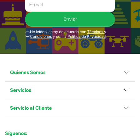
Enviar
He leído y estoy de acuerdo con
Términos y
Condiciones
y con la
Política de Privacidad
.
Quiénes Somos
Servicios
Grupo Juguetron
Localiza tu tienda
Blog
Servicio al Cliente
Facturación
Proveedores
Ventas Mayoreo
Contáctanos
Síguenos:
Preguntas Frecuentes