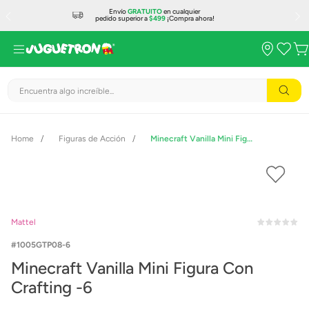
Envío
GRATUITO
en cualquier
pedido superior a
$499
¡Compra ahora!
Encuentra algo increíble...
Figuras de Acción
Minecraft Vanilla Mini Figura Con Crafting -6
Mattel
1005GTP08-6
Minecraft Vanilla Mini Figura Con
Crafting -6