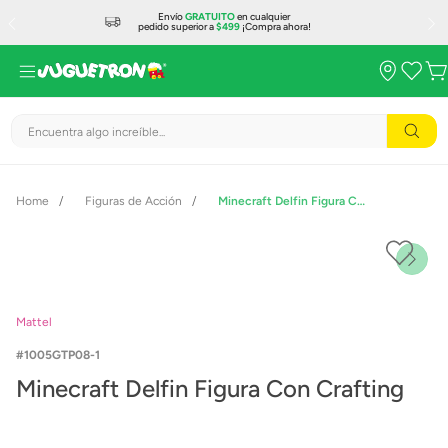
Envío
GRATUITO
en cualquier
pedido superior a
$499
¡Compra ahora!
Encuentra algo increíble...
Figuras de Acción
Minecraft Delfin Figura Con Crafting
Mattel
1005GTP08-1
Minecraft Delfin Figura Con Crafting