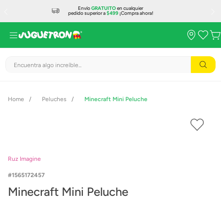
Envío
GRATUITO
en cualquier
pedido superior a
$499
¡Compra ahora!
Encuentra algo increíble...
Peluches
Minecraft Mini Peluche
Ruz Imagine
1565172457
Minecraft Mini Peluche