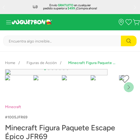
Envío
GRATUITO
en cualquier
pedido superior a
$499
¡Compra ahora!
Encuentra algo increíble...
Figuras de Acción
Minecraft Figura Paquete Escape Épico JFR69
Minecraft
1005JFR69
Minecraft Figura Paquete Escape
Épico JFR69