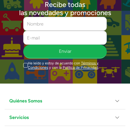
Recibe todas
las novedades y promociones
Enviar
He leído y estoy de acuerdo con
Términos y
Condiciones
y con la
Política de Privacidad
.
Quiénes Somos
Servicios
Grupo Juguetron
Localiza tu tienda