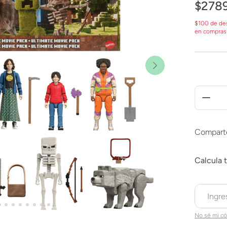
$
278
$100 de de
en compras
Compart
No sé mi có