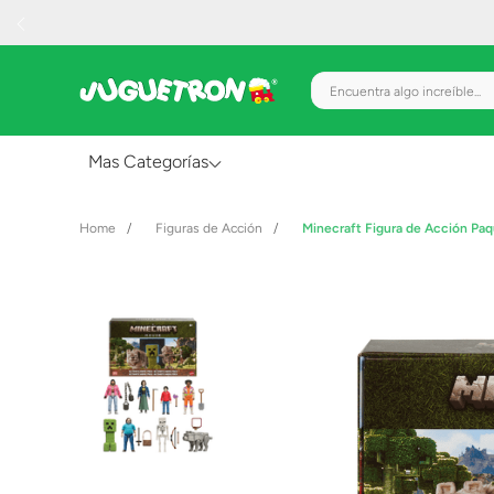
Encuentra algo increíble.
Mas Categorías
Al Aire Libre
Figuras de Acción
Minecraft Figura de Acción Pa
Juguetes para Bebés
Preescolar
Creatividad y Arte
Figuras de Acción
Gadgets y Electrónicos
Juegos de Mesa