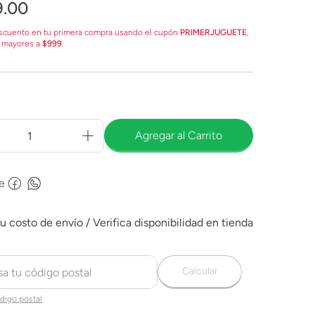
9
.
00
scuento en tu primera compra usando el cupón
PRIMERJUGUETE
,
 mayores a
$999
.
Agregar al Carrito
e
Calcular
digo postal