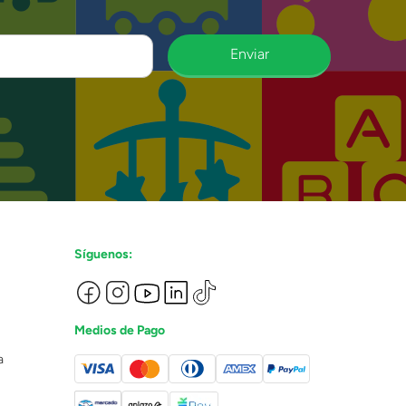
Enviar
Síguenos:
Medios de Pago
a