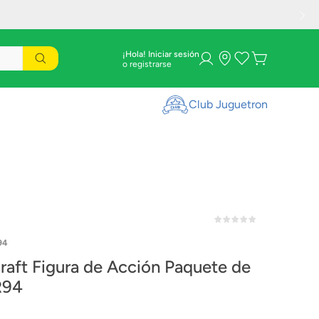
¡Hola! Iniciar sesión
Club Juguetron
94
raft Figura de Acción Paquete de
R94