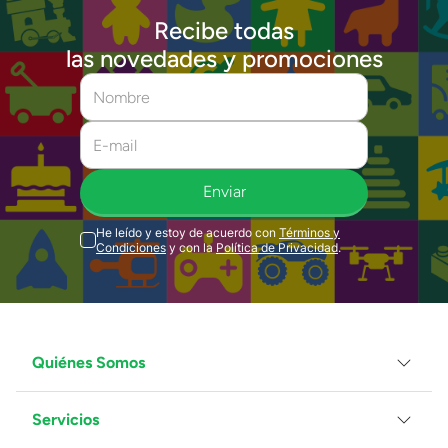
Recibe todas
las novedades y promociones
Enviar
He leído y estoy de acuerdo con
Términos y
Condiciones
y con la
Política de Privacidad
.
Quiénes Somos
Servicios
Grupo Juguetron
Localiza tu tienda