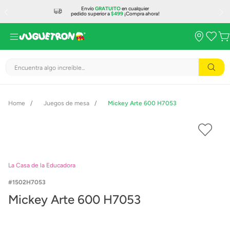
Envío
GRATUITO
en cualquier
pedido superior a
$499
¡Compra ahora!
Encuentra algo increíble...
Juegos de mesa
Mickey Arte 600 H7053
La Casa de la Educadora
1502H7053
Mickey Arte 600 H7053