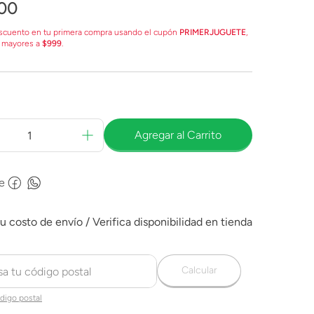
00
scuento en tu primera compra usando el cupón
PRIMERJUGUETE
,
 mayores a
$999
.
Agregar al Carrito
e
Calcular
digo postal