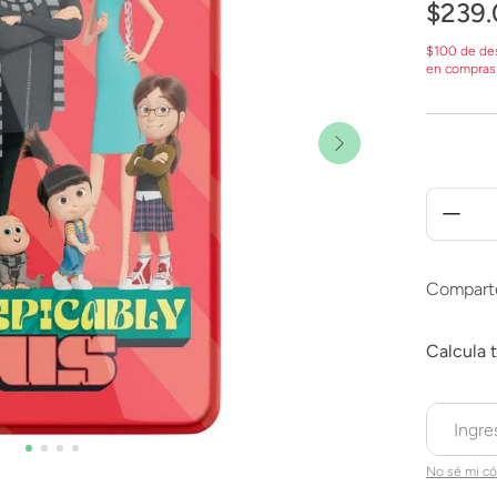
$
239
.
$100 de de
en compras
Compart
No sé mi có