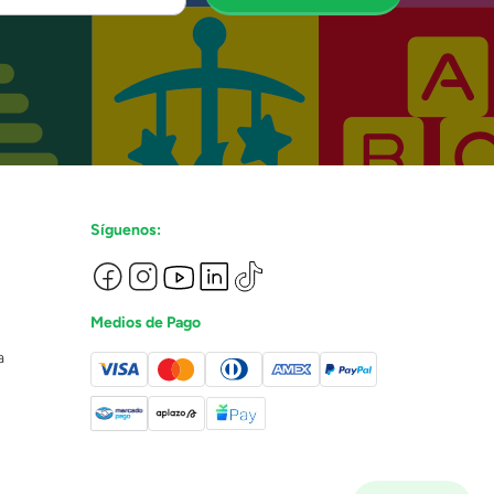
Síguenos:
Medios de Pago
a