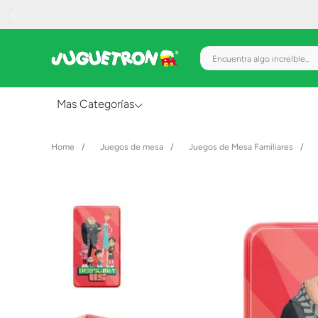
Encuentra algo increíble.
Mas Categorías
Al Aire Libre
Juegos de mesa
Juegos de Mesa Familiares
Juguetes para Bebés
Preescolar
Creatividad y Arte
Figuras de Acción
Gadgets y Electrónicos
Juegos de Mesa