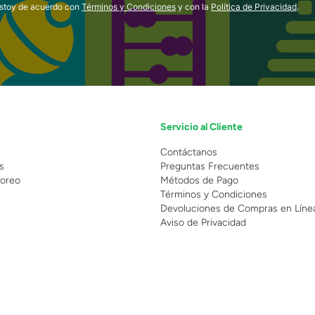
estoy de acuerdo con
Términos y Condiciones
y con la
Política de Privacidad
.
Servicio al Cliente
n
Contáctanos
s
Preguntas Frecuentes
oreo
Métodos de Pago
Términos y Condiciones
Devoluciones de Compras en Líne
Aviso de Privacidad
 Copyright 2025 - Grupo Juguetron . Todos los derechos reservados.