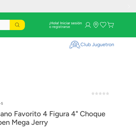
¡Hola! Iniciar sesión
Club Juguetron
-5
llano Favorito 4 Figura 4" Choque
pen Mega Jerry