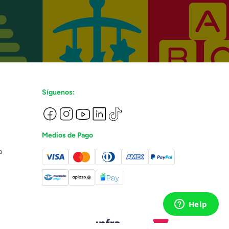
Síguenos:
Medios de Pago
a