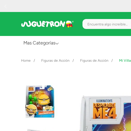
Encuentra algo increíble.
Mas Categorías
Al Aire Libre
Figuras de Acción
Figuras de Acción
Mi Vill
Juguetes para Bebés
Preescolar
Creatividad y Arte
Figuras de Acción
Gadgets y Electrónicos
Juegos de Mesa