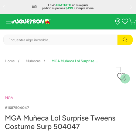
Envío
GRATUITO
en cualquier
pedido superior a
$499
¡Compra ahora!
Encuentra algo increíble...
Muñecas
MGA Muñeca Lol Surprise Tweens Costume Surp 504047
MGA
1687504047
MGA Muñeca Lol Surprise Tweens
Costume Surp 504047