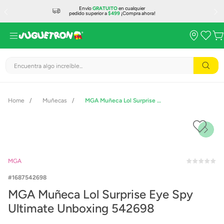
Envío
GRATUITO
en cualquier
pedido superior a
$499
¡Compra ahora!
Encuentra algo increíble...
Muñecas
MGA Muñeca Lol Surprise Eye Spy Ultimate Unboxing 542698
MGA
1687542698
MGA Muñeca Lol Surprise Eye Spy
Ultimate Unboxing 542698